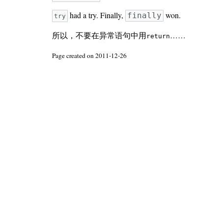
had a try. Finally,
won.
finally
try
所以，不要在异常语句中用
……
return
Page created on 2011-12-26