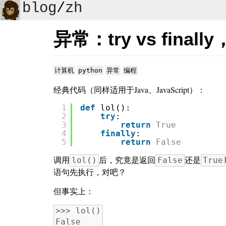
blog
/
zh
异常：try vs fin
计算机
python
异常
编程
经典代码（同样适用于Java、JavaScript）：
1
def
lol():
2
try
:
3
return
True
4
finally
:
5
return
False
调用
后，究竟是返回
还是
lol()
False
True
语句先执行，对吧？
但事实上：
>>> lol()
False